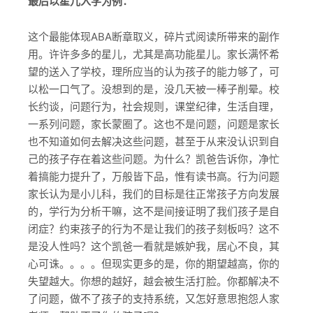
最后以星儿入学为例：
这个最能体现ABA断章取义，碎片式阅读所带来的副作
用。许许多多的星儿，尤其是高功能星儿。家长满怀希
望的送入了学校，理所应当的认为孩子的能力够了，可
以松一口气了。没想到的是，没几天被一棒子削晕。校
长约谈，问题行为，社会规则，课堂纪律，生活自理，
一系列问题，家长蒙圈了。这也不是问题，问题是家长
也不知道如何去解决这些问题，甚至于从来没认识到自
己的孩子存在着这些问题。为什么？凯爸告诉你，净忙
着搞能力提升了，万般皆下品，惟有读书高。行为问题
家长认为是小儿科，我们的目标是往正常孩子方向发展
的，学行为分析干嘛，这不是间接证明了我们孩子是自
闭症？约束孩子的行为不是让我们的孩子刻板吗？这不
是没人性吗？这个凯爸一看就是嫉妒我，居心不良，其
心可诛。。。。但现实更多的是，你的期望越高，你的
失望越大。你想的越好，越会被生活打脸。你都解决不
了问题，做不了孩子的支持系统，又怎好意思抱怨人家