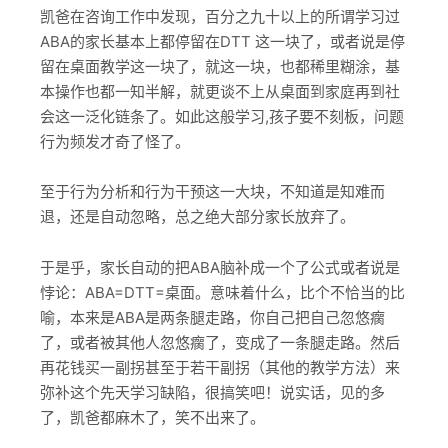
凯爸在咨询工作中发现，百分之九十以上的所谓学习过
ABA的家长基本上都停留在DTT 这一块了，或者说是停
留在桌面教学这一块了，就这一块，也都稀里糊涂，基
本操作也都一知半解，就更谈不上从桌面到家庭再到社
会这一泛化链条了。如此这般学习,孩子要不刻板，问题
行为频发才奇了怪了。
至于行为分析和行为干预这一大块，不知道是知难而
退，还是自动忽略，总之绝大部分家长放弃了。
于是乎，家长自动的把ABA脑补成一个了公式或者说是
悖论：ABA=DTT=桌面。意味着什么，比个不恰当的比
喻，本来是ABA是两条腿走路，你自己把自己忽悠瘸
了，或者被其他人忽悠瘸了，变成了一条腿走路。然后
再花钱买一副拐甚至于若干副拐（其他的教学方法）来
弥补这个先天学习缺陷，很搞笑吧！说实话，见的多
了，凯爸都麻木了，笑不出来了。