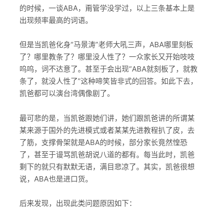
的时候，一谈ABA，甭管学没学过，以上三条基本上是
出现频率最高的词语。
但是当凯爸化身“马景涛”老师大吼三声，ABA哪里刻板
了？哪里教条了？哪里没人性了？一众家长又开始吱吱
呜呜，词不达意了。甚至于会出现“ABA就刻板了，就教
条了，就没人性了”这种啼笑皆非式的回答。如此下去，
凯爸都可以演台湾偶像剧了。
最可悲的是，当凯爸跟她们讲，她们跟凯爸讲的所谓某
某来源于国外的先进模式或者某某先进教程扒了皮，去
了筋，支撑骨架就是ABA的时候，部分家长竟然惶恐
了，甚至于谩骂凯爸胡说八道的都有。每当此时，凯爸
剩下的就只有默默无语，满目悲凉了。其实，凯爸很想
说，ABA也是进口货。
后来发现，出现此类问题原因如下：