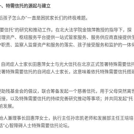
一、特需信托的源起与建立
后孩子怎么办”一直是困扰家长们的终极难题。
殊需要信托”的研究和推动工作。在北大法学院金锦萍教授的指导下，探
管理资产、枢纽服务平台提供一站式管家服务、服务供应商直接提供
护职责、监察人监督资产和服务的落实、孩子接受服务和监护的一体
事长、自闭症人士家长田惠萍女士与光大信托在北京正式签署特殊需要信
签署特殊需要信托的自闭症人士家长，这意味着依托特殊需要信托搭
更助残基金会的倡议，联合筹备发起一个慈善信托，用于父母突然离
衔接，以及特殊需要信托的持续完善研究推动等事项；并共同发起“托
前发展。
所创始人兼理事长田惠萍女士，执行主任孙忠凯老师和发展部主任王培培
活”心智障碍人士特殊需要信托论坛。