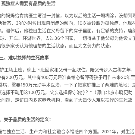
、孤独症人需要有品质的生活
他的妈妈给肯纳医生写过一封信，以为以后的生活一塌糊涂，没想到
活状态，3岁的时候出现自闭症的倾向，10岁被诊断为孤独症，他现
方。退休后，他独自生活在父母留下的房子里面，有足够的支持，唐
了打球、开车、环游世界，去过36个国家，一切得益于他父母为他设立
是很多家长认为他理想的生活状态，而且为之努力的状态。
三、难以抉择的生死故事
庇护工场上班，晚上下班回家和父母一起吃住，陪父母步入古稀之年
200万元，其中有100万元是准备给心智障碍孩子用作未来20年
重病，需要150万元动手术医治，一下子把家庭推上了两难的境地：
选择不动用这100万元，父亲选择保守治疗？”（源自北京市晓更助
托问题，走访国内多家养老机构，看到了大量令人难以抉择的生死故
、关于品质的生活的定义：
是在独立生活、生产力和社会融合幸福感四个方面。2021年，对生活