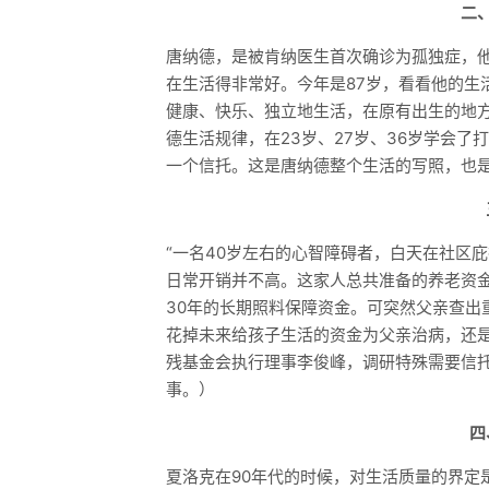
二
唐纳德，是被肯纳医生首次确诊为孤独症，
在生活得非常好。今年是87岁，看看他的生
健康、快乐、独立地生活，在原有出生的地
德生活规律，在23岁、27岁、36岁学会
一个信托。这是唐纳德整个生活的写照，也
“一名40岁左右的心智障碍者，白天在社区
日常开销并不高。这家人总共准备的养老资金有
30年的长期照料保障资金。可突然父亲查出
花掉未来给孩子生活的资金为父亲治病，还是
残基金会执行理事李俊峰，调研特殊需要信
事。）
四
夏洛克在90年代的时候，对生活质量的界定