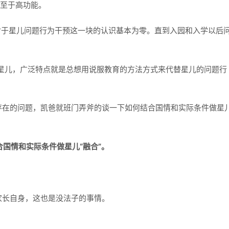
甚至于高功能。
对于星儿问题行为干预这一块的认识基本为零。直到入园和入学以后
育星儿，广泛特点就是总想用说服教育的方法方式来代替星儿的问题行
存在的问题，凯爸就班门弄斧的谈一下如何结合国情和实际条件做星
合国情和实际条件做星儿“融合”。
家长自身，这也是没法子的事情。