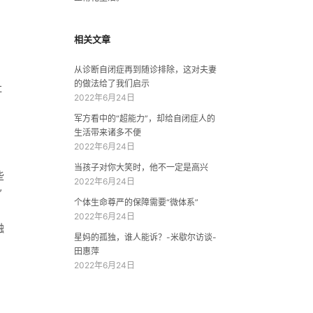
相关文章
从诊断自闭症再到随诊排除，这对夫妻
的做法给了我们启示
社
2022年6月24日
军方看中的“超能力”，却给自闭症人的
生活带来诸多不便
2022年6月24日
当孩子对你大笑时，他不一定是高兴
些
2022年6月24日
”
个体生命尊严的保障需要“微体系”
，
2022年6月24日
融
星妈的孤独，谁人能诉？-米歇尔访谈-
田惠萍
2022年6月24日