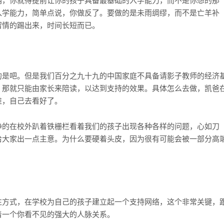
纳，你就得提前让你的孩子具备最基础的入学能力，而不是你想的那
入学能力，简单点说，你做反了。要做的是未雨绸缪，而不是亡羊补
留情的踢出来，时间长短而已。
的是吧。但是我们百分之九十九的中国家庭不具备请影子教师的经济
，那就只能由家长来陪读，以达到支持的效果。具体怎么去做，凯爸
堆，自己去看好了。
睁的在校外趴着铁栅栏看着我们的孩子出现各种各样的问题，心如刀
给大家出一点主意。为什么要硬着头皮，因为很有可能会被一部分高
往方式，在学校为自己的孩子建立起一个支持网络，这个非常关键，
着一个你看不见的强大的人脉关系。