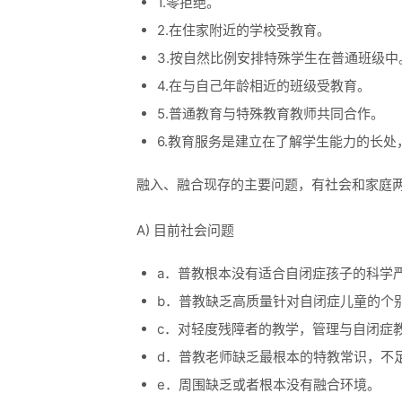
1.零拒绝。
2.在住家附近的学校受教育。
3.按自然比例安排特殊学生在普通班级中
4.在与自己年龄相近的班级受教育。
5.普通教育与特殊教育教师共同合作。
6.教育服务是建立在了解学生能力的长
融入、融合现存的主要问题，有社会和家庭
A) 目前社会问题
a．普教根本没有适合自闭症孩子的科学
b．普教缺乏高质量针对自闭症儿童的个
c．对轻度残障者的教学，管理与自闭症
d．普教老师缺乏最根本的特教常识，不
e．周围缺乏或者根本没有融合环境。