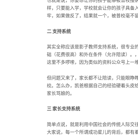
也就是说，你要想让你的孩子能够被普校接
样，只要能入学，学校就会让你的孩子具备
牢，如果做反了，结果就一个，被普校毫不
二 支持系统
其实全称应该是影子教师支持系统，很专业
础（花费很高）和外在条件（允许陪读）。
这里不多啰嗦，因为类似的资料公众号上一
但问题又来了，家长都不让陪读，只能眼睁
绞。怎么办，凯爸根据自己的经验硬着头皮
家长骂娘的。
三 家长支持系统
简单点说，就是利用中国社会的传统人际交
大家说，每一个所谓成功星儿的背后，都有