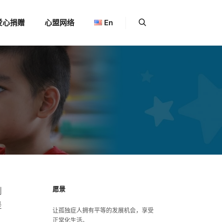
爱心捐赠
心盟网络
En
更多信息
搜索
愿景
例
是
让孤独症人拥有平等的发展机会，享受
正常化生活。