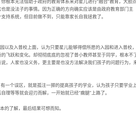
你根本无法借助于政府的教育体系来对星儿进行“融合”教育，大胆
这也是没法子的事情。因为正确的方向确实应该是由政府教育部门主
个支持系统，但目前做不到，只能靠家长自我拯救了。
儿园以及入普校上面，认为只要星儿能够得偿所愿的入园和进入普校
质的飞跃和变化。却彻彻底底的忽视了普小教师甚至于同学，根本不
点说，人家也没义务，更主要是也没方法解决我们孩子的问题行为，
，有一个误区，就是孤注一掷的提高孩子的学业，认为孩子只要学业
自理等等就会迎刃而解，一开始就已经“瘸腿”上路了。
基本的了解，最后结果可想而知。