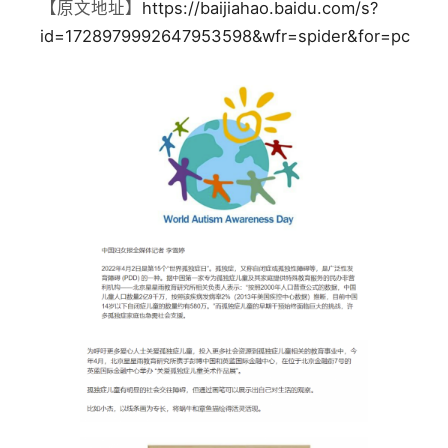
【原文地址】
https://baijiahao.baidu.com/s?
id=1728979992647953598&wfr=spider&for=pc