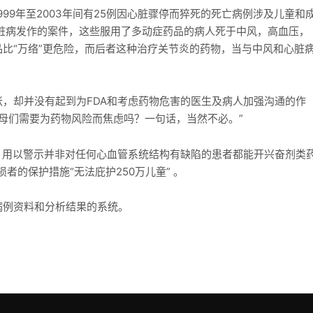
999年至2003年间有25例因心脏骤停而猝死的死亡病例涉及儿童和
脏病发作的案件，这些服用了多动症药品的病人死于中风，高血压，
比“万络”更危险，而后者这种治疗关节炎的药物，当与中风和心脏
，却并没有起到为FDA和考虑药物危害的医生及病人加强沟通的作
道：“父母们需要为药物风险而焦虑吗？一句话，当然不必。”
，用以警示并非对任何心血管系统结构有缺陷的患者都能开兴奋剂类
损者的保护措施“无法庇护250万儿童” 。
病例资料和分析结果的系统。